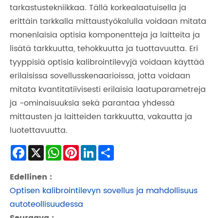
tarkastustekniikkaa. Tällä korkealaatuisella ja
erittäin tarkkalla mittaustyökalulla voidaan mitata
monenlaisia ​​optisia komponentteja ja laitteita ja
lisätä tarkkuutta, tehokkuutta ja tuottavuutta. Eri
tyyppisiä optisia kalibrointilevyjä voidaan käyttää
erilaisissa sovellusskenaarioissa, jotta voidaan
mitata kvantitatiivisesti erilaisia ​​laatuparametreja
ja -ominaisuuksia sekä parantaa yhdessä
mittausten ja laitteiden tarkkuutta, vakautta ja
luotettavuutta.
Facebook
X
WhatsApp
Pinterest
LinkedIn
Share
Edellinen :
Optisen kalibrointilevyn sovellus ja mahdollisuus
autoteollisuudessa