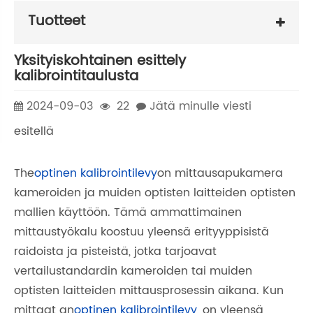
Tuotteet
Yksityiskohtainen esittely
kalibrointitaulusta
2024-09-03
22
Jätä minulle viesti
esitellä
The
optinen kalibrointilevy
on mittausapukamera
kameroiden ja muiden optisten laitteiden optisten
mallien käyttöön. Tämä ammattimainen
mittaustyökalu koostuu yleensä erityyppisistä
raidoista ja pisteistä, jotka tarjoavat
vertailustandardin kameroiden tai muiden
optisten laitteiden mittausprosessin aikana. Kun
mittaat an
optinen kalibrointilevy
, on yleensä