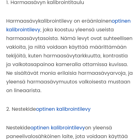
1. Harmaasävyn kalibrointitaulu
Harmaasävykalibrointilevy on eräänlainen
optinen
kalibrointilevy
, joka koostuu yleensä useista
harmaasävytasoista. Nämä levyt ovat suhteellisen
vakioita, ja niitä voidaan käyttää määrittämään
tekijöitä, kuten harmaasävytarkkuutta, kontrastia
ja valkotasapainoa kameralla ottamissa kuvissa.
Ne sisältävät monia erilaisia ​​harmaasävyarvoja, ja
yleensä harmaasävymuutos valkoisesta mustaan ​​
on lineaarista.
2. Nestekide
optinen kalibrointilevy
Nestekide
optinen kalibrointilevy
on yleensä
paneelivalosähköinen laite, jota voidaan käyttää