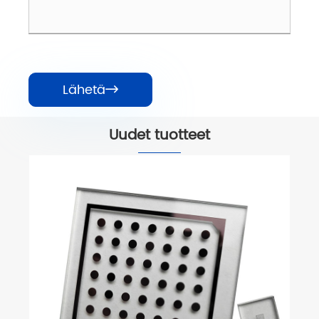
Lähetä

Uudet tuotteet