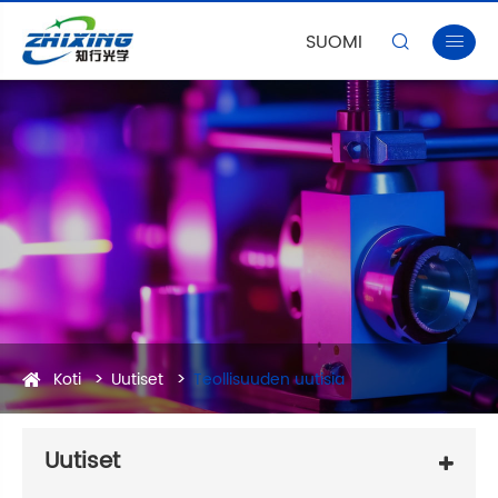
SUOMI


Koti
Uutiset
Teollisuuden uutisia
Uutiset