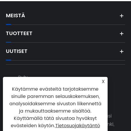
MEISTÄ
TUOTTEET
UUTISET
Puh:
X

400-100-2797
Käytämme evästeitä tarjotaksemme
sinulle paremman selauskokemuksen,
Sähköposti:

analysoidaksemme sivuston liikennettä
xienana@nbzxoptics.cn
ja mukauttaaksemme sisältöä.
Osoite: Yeshan Road, Chengdongin uusi
Käyttämällä tätä sivustoa hyväksyt
alue, talouskehitysalue, Yuyaon kaupunki,

evästeiden käytön.
Tietosuojakäytäntö