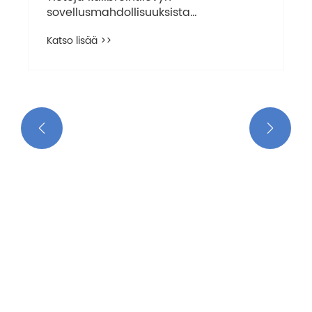
sovellusmahdollisuuksista
sotateollisuudessa
Katso lisää >>

