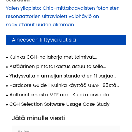
Seuraava :
Yalen yliopisto: Chip-mittakaavaisten fotonisten
resonaattorien ultraviolettivalohäviö on
saavuttanut uuden alimman
Aiheeseen liittyviä uutisia
Kuinka CGH-nollakorjaimet toimivat
diffraktiivisina nollalinsseinä (DNL)
Asfäärinen pintatarkastus astuu toiselle
mahdollistaakseen korkean tarkkuuden
aikakaudelle: Miten tehokkuus määrittää
Yhdysvaltain armeijan standardien 11 sarjaa
asfääritestauksen?
laadullisen muutoksen elinehto tulevassa
(3500 riviparia) ultrakorkean resoluution
Hardcore Guide | Kuinka käyttää USAF 1951:tä
optisessa valmistuksessa?
testikohteita: keskeinen varmistusstandardi
oikein optisen järjestelmän resoluution
Aaltorintamasta MTF:ään: Kuinka arvioida
huippuluokan objektiivien todelliselle resoluutiolle.
kalibrointiin?
optinen järjestelmä täysin?
CGH Selection Software Usage Case Study
Jätä minulle viesti