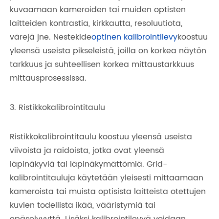
kuvaamaan kameroiden tai muiden optisten
laitteiden kontrastia, kirkkautta, resoluutiota,
värejä jne. Nestekide
optinen kalibrointilevy
koostuu
yleensä useista pikseleistä, joilla on korkea näytön
tarkkuus ja suhteellisen korkea mittaustarkkuus
mittausprosessissa.
3. Ristikkokalibrointitaulu
Ristikkokalibrointitaulu koostuu yleensä useista
viivoista ja raidoista, jotka ovat yleensä
läpinäkyviä tai läpinäkymättömiä. Grid-
kalibrointitauluja käytetään yleisesti mittaamaan
kameroista tai muista optisista laitteista otettujen
kuvien todellista ikää, vääristymiä tai