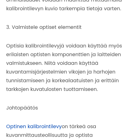
ominaisuudet voidaan määrittää mittaamalla
kalibrointilevyn kuvio tarkempia tietoja varten.
3. Valmistele optiset elementit
Optisia kalibrointilevyjä voidaan käyttää myös
erilaisten optisten komponenttien ja laitteiden
valmistukseen. Niitä voidaan käyttää
kuvantamisjärjestelmien vikojen ja harhojen
tunnistamiseen ja korkealaatuisten ja erittäin
tarkkojen kuvatulosten tuottamiseen.
Johtopäätös
Optinen kalibrointilevy
on tärkeä osa
kuvanmittausteollisuutta ja optista