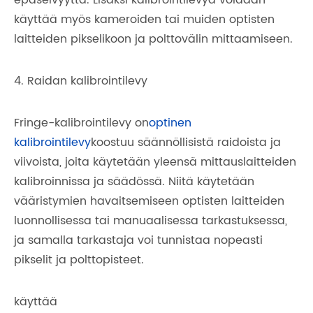
epäselvyyttä. Lisäksi kalibrointilevyä voidaan
käyttää myös kameroiden tai muiden optisten
laitteiden pikselikoon ja polttovälin mittaamiseen.
4. Raidan kalibrointilevy
Fringe-kalibrointilevy on
optinen
kalibrointilevy
koostuu säännöllisistä raidoista ja
viivoista, joita käytetään yleensä mittauslaitteiden
kalibroinnissa ja säädössä. Niitä käytetään
vääristymien havaitsemiseen optisten laitteiden
luonnollisessa tai manuaalisessa tarkastuksessa,
ja samalla tarkastaja voi tunnistaa nopeasti
pikselit ja polttopisteet.
käyttää