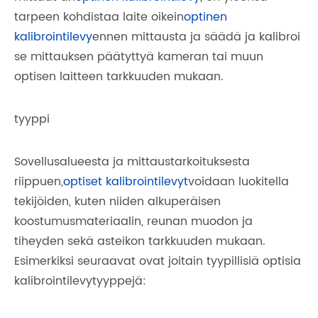
tarpeen kohdistaa laite oikein
optinen
kalibrointilevy
ennen mittausta ja säädä ja kalibroi
se mittauksen päätyttyä kameran tai muun
optisen laitteen tarkkuuden mukaan.
tyyppi
Sovellusalueesta ja mittaustarkoituksesta
riippuen,
optiset kalibrointilevyt
voidaan luokitella
tekijöiden, kuten niiden alkuperäisen
koostumusmateriaalin, reunan muodon ja
tiheyden sekä asteikon tarkkuuden mukaan.
Esimerkiksi seuraavat ovat joitain tyypillisiä optisia
kalibrointilevytyyppejä: