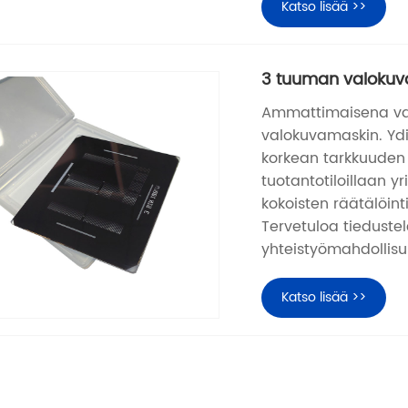
Katso lisää >>
3 tuuman valoku
Ammattimaisena val
valokuvamaskin. Ydi
korkean tarkkuuden 
tuotantotiloillaan yr
kokoisten räätälöint
Tervetuloa tieduste
yhteistyömahdollisu
Katso lisää >>