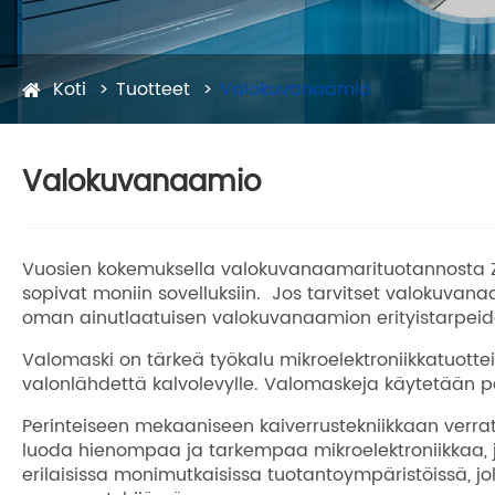
Koti
Tuotteet
Valokuvanaamio
Valokuvanaamio
Vuosien kokemuksella valokuvanaamarituotannosta Z
sopivat moniin sovelluksiin. Jos tarvitset valokuvan
oman ainutlaatuisen valokuvanaamion erityistarpei
Valomaski on tärkeä työkalu mikroelektroniikkatuottei
valonlähdettä kalvolevylle. Valomaskeja käytetään pää
Perinteiseen mekaaniseen kaiverrustekniikkaan verratt
luoda hienompaa ja tarkempaa mikroelektroniikkaa, j
erilaisissa monimutkaisissa tuotantoympäristöissä, j