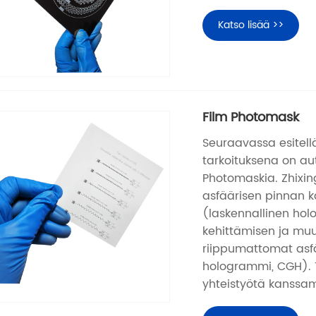
Katso lisää >>
Film Photomask
Seuraavassa esitell
tarkoituksena on 
Photomaskia. Zhixing
asfäärisen pinnan kä
(laskennallinen hol
kehittämisen ja muu
riippumattomat asfä
hologrammi, CGH). 
yhteistyötä kanssa