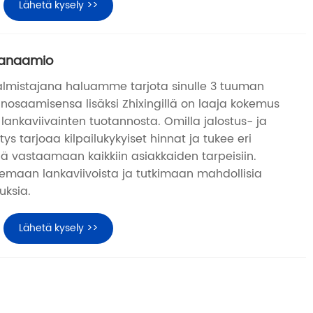
Lähetä kysely >>
vanaamio
mistajana haluamme tarjota sinulle 3 tuuman
nosaamisensa lisäksi Zhixingillä on laaja kokemus
lankaviivainten tuotannosta. Omilla jalostus- ja
itys tarjoaa kilpailukykyiset hinnat ja tukee eri
iä vastaamaan kaikkiin asiakkaiden tarpeisiin.
lemaan lankaviivoista ja tutkimaan mahdollisia
uksia.
Lähetä kysely >>