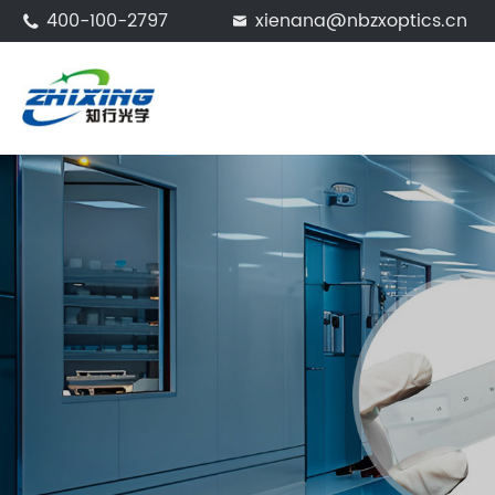
400-100-2797
xienana@nbzxoptics.cn

