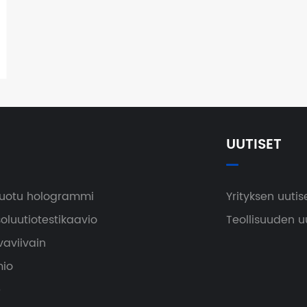
UUTISET
 luotu hologrammi
Yrityksen uutis
soluutiotestikaavio
Teollisuuden u
vaviivain
io
e