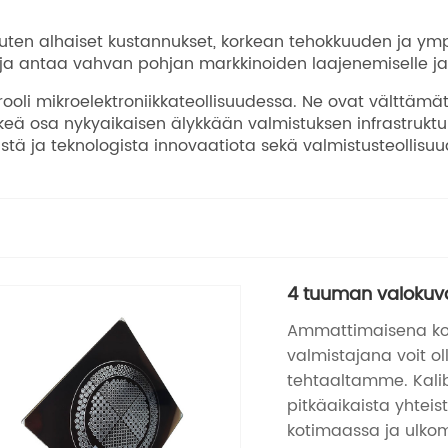
uten alhaiset kustannukset, korkean tehokkuuden ja ymp
 ja antaa vahvan pohjan markkinoiden laajenemiselle ja 
ooli mikroelektroniikkateollisuudessa. Ne ovat välttämätö
eä osa nykyaikaisen älykkään valmistuksen infrastruktu
llistä ja teknologista innovaatiota sekä valmistusteolli
4 tuuman valoku
Ammattimaisena ko
valmistajana voit o
tehtaaltamme. Kalibr
pitkäaikaista yhtei
kotimaassa ja ulkom