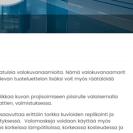
aatuisia valokuvanaamioita. Nämä valokuvanaamarit
evan tuoteluettelon lisäksi voit myös räätälöidä
ikkaa kuvan projisoimiseen piisirulle valaisemalla
ttien, valmistuksessa.
avuttaa erittäin tarkka kuvioiden replikointi ja
ehityksessä. Valomaskeja voidaan käyttää myös
ös korkeissa lämpötiloissa, korkeassa kosteudessa ja