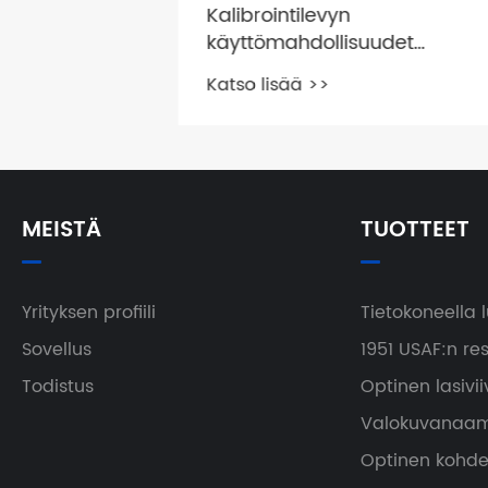
Kalibrointilevyn
käyttömahdollisuudet
esitellään yksityiskohtaisesti
Katso lisää >>
MEISTÄ
TUOTTEET
Yrityksen profiili
Tietokoneella
Sovellus
1951 USAF:n re
Todistus
Optinen lasivii
Valokuvanaam
Optinen kohd