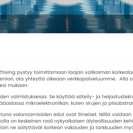
hixing pystyy toimittamaan laajan valikoiman korkeal
aamion, ota yhteyttä oikeaan verkkopalveluumme. Alla ol
desi mukaan.
den valmistuksessa. Se käyttää säteily- ja heijastustekni
asiassa mikroelektroniikan, kuten sirujen ja piisubstraa
una valonaamioiden edut ovat ilmeiset. Niillä voidaan sa
olla on keskeinen rooli nykyaikaisen älyteollisuuden k
olloin ne säilyttävät korkean vakauden ja tarkkuuden my