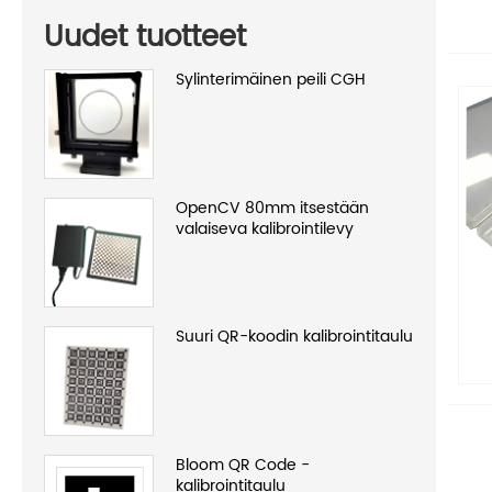
Uudet tuotteet
Sylinterimäinen peili CGH
OpenCV 80mm itsestään
valaiseva kalibrointilevy
Suuri QR-koodin kalibrointitaulu
Bloom QR Code -
kalibrointitaulu