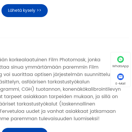
Lähetä kysely >>
ään korkealaatuinen Film Photomask, jonka
auttaa sinua ymmärtämään paremmin Film
WhatsApp
 voi suorittaa optisen järjestelmän suunnittelun,
sittelyn, asfäärisen tarkastustyökalun
E-Mail
ogrammi, CGH) tuotannon, konenäkökalibrointilevyn
t tarpeet asiakkaan tarpeiden mukaan, ja sillä on
äriset tarkastustyökalut (laskennallinen
Tervetuloa uudet ja vanhat asiakkaat jatkamaan
mme paremman tulevaisuuden luomiseksi!