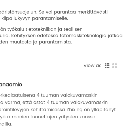
äristönsuojelun. Se voi parantaa merkittävästi
kilpailukyvyn parantamiselle.
n työkalu tietotekniikan ja teollisen
uria. Kehityksen edetessä fotomaskiteknologia jatkaa
suuden muutosta ja parantamista.
View as
vanaamio
rkealaatuisena 4 tuuman valokuvamaskin
lla varma, että ostat 4 tuuman valokuvamaskin
ointilevyjen kehittämisessä Zhixing on ylläpitänyt
styötä monien tunnettujen yritysten kanssa
ailla.