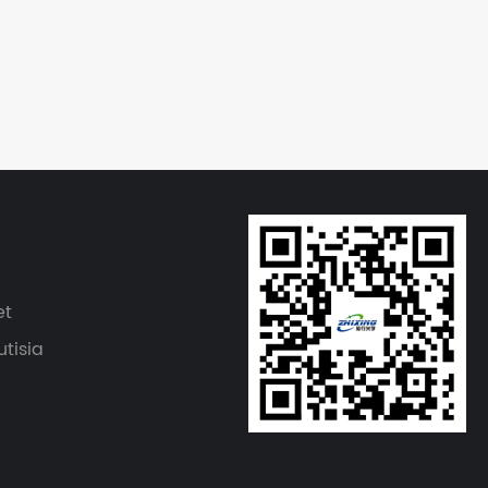
et
utisia