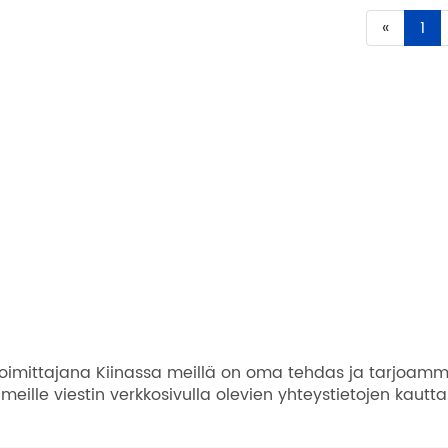
«
1
ittajana Kiinassa meillä on oma tehdas ja tarjoamme ed
eille viestin verkkosivulla olevien yhteystietojen kautta