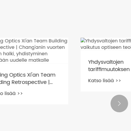
Yhdysvaltojen
tariffimuutoksen vaikutus
n Team
optiseen teollisuuteen
Katso lisää >>
ve |
ja
yminen
