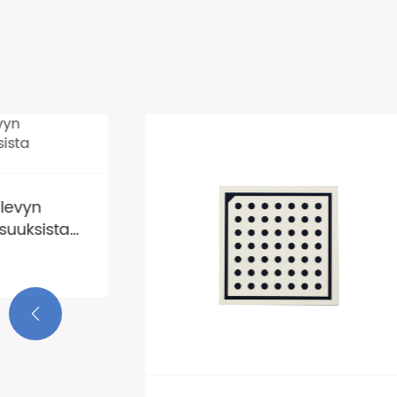
Tietoja 
sovellu
robotti
Katso li
