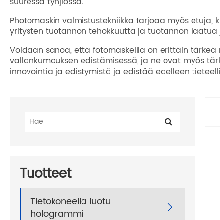
suuressa tyhjiössä.
Photomaskin valmistustekniikka tarjoaa myös etuja, k
yritysten tuotannon tehokkuutta ja tuotannon laatua
Voidaan sanoa, että fotomaskeilla on erittäin tärkeä r
vallankumouksen edistämisessä, ja ne ovat myös tärk
innovointia ja edistymistä ja edistää edelleen tietee
Tuotteet
Tietokoneella luotu

hologrammi