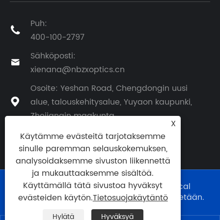
Puh:

400-100-2797
Sähköposti:

xienana@nbzxoptics.cn
Osoite: Yeshan Road, Chengdongin uusi
alue, talouskehitysalue, Yuyaon kaupunki,

Zhejiangin maakunta
X
Käytämme evästeitä tarjotaksemme
sinulle paremman selauskokemuksen,
analysoidaksemme sivuston liikennettä
ja mukauttaaksemme sisältöä.
Käyttämällä tätä sivustoa hyväksyt
Copyright © 2024 Ningbo Zhixing Optical
Technology Co., Ltd. Kaikki oikeudet pidätetään.
evästeiden käytön.
Tietosuojakäytäntö
Links
|
Sitemap
|
RSS
|
XML
|
Hylätä
Hyväksyä