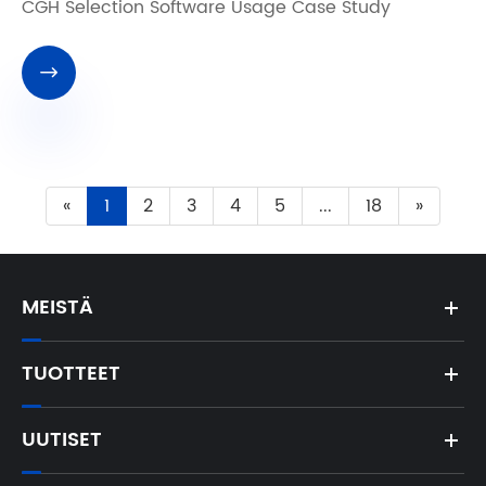
CGH Selection Software Usage Case Study

«
1
2
3
4
5
...
18
»
MEISTÄ
TUOTTEET
UUTISET