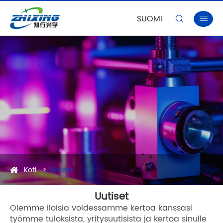
SUOMI


Koti
Uutiset
Uutiset
Olemme iloisia voidessamme kertoa kanssasi
työmme tuloksista, yritysuutisista ja kertoa sinulle