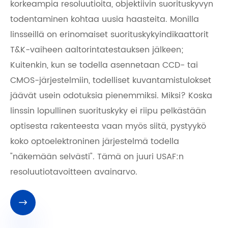
korkeampia resoluutioita, objektiivin suorituskyvyn
todentaminen kohtaa uusia haasteita. Monilla
linsseillä on erinomaiset suorituskykyindikaattorit
T&K-vaiheen aaltorintatestauksen jälkeen;
Kuitenkin, kun se todella asennetaan CCD- tai
CMOS-järjestelmiin, todelliset kuvantamistulokset
jäävät usein odotuksia pienemmiksi. Miksi? Koska
linssin lopullinen suorituskyky ei riipu pelkästään
optisesta rakenteesta vaan myös siitä, pystyykö
koko optoelektroninen järjestelmä todella
"näkemään selvästi". Tämä on juuri USAF:n
resoluutiotavoitteen avainarvo.
