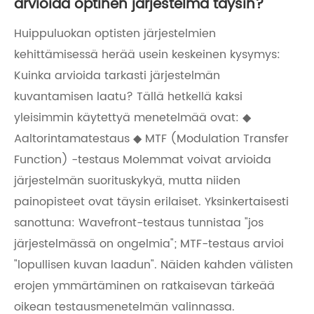
arvioida optinen järjestelmä täysin?
Huippuluokan optisten järjestelmien
kehittämisessä herää usein keskeinen kysymys:
Kuinka arvioida tarkasti järjestelmän
kuvantamisen laatu? Tällä hetkellä kaksi
yleisimmin käytettyä menetelmää ovat: ◆
Aaltorintamatestaus ◆ MTF (Modulation Transfer
Function) -testaus Molemmat voivat arvioida
järjestelmän suorituskykyä, mutta niiden
painopisteet ovat täysin erilaiset. Yksinkertaisesti
sanottuna: Wavefront-testaus tunnistaa "jos
järjestelmässä on ongelmia"; MTF-testaus arvioi
"lopullisen kuvan laadun". Näiden kahden välisten
erojen ymmärtäminen on ratkaisevan tärkeää
oikean testausmenetelmän valinnassa.