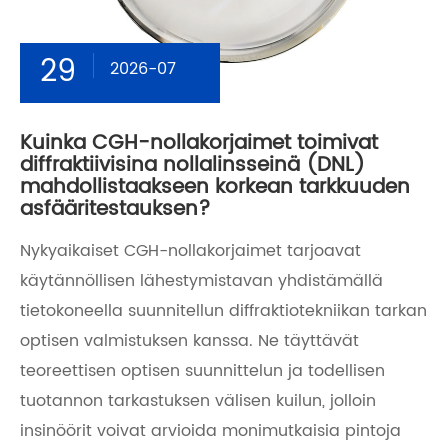
29
2026-07
Kuinka CGH-nollakorjaimet toimivat
diffraktiivisina nollalinsseinä (DNL)
mahdollistaakseen korkean tarkkuuden
asfääritestauksen?
Nykyaikaiset CGH-nollakorjaimet tarjoavat
käytännöllisen lähestymistavan yhdistämällä
tietokoneella suunnitellun diffraktiotekniikan tarkan
optisen valmistuksen kanssa. Ne täyttävät
teoreettisen optisen suunnittelun ja todellisen
tuotannon tarkastuksen välisen kuilun, jolloin
insinöörit voivat arvioida monimutkaisia ​​pintoja