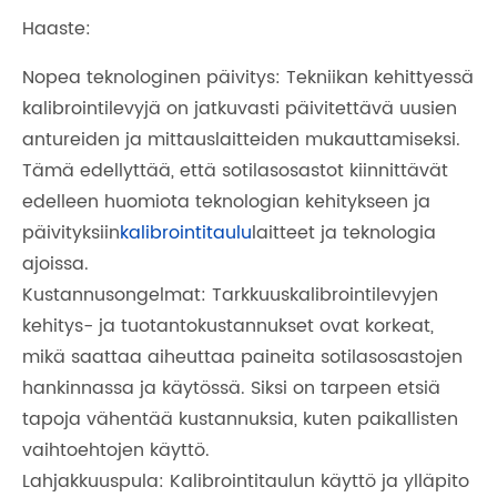
Haaste:
Nopea teknologinen päivitys: Tekniikan kehittyessä
kalibrointilevyjä on jatkuvasti päivitettävä uusien
antureiden ja mittauslaitteiden mukauttamiseksi.
Tämä edellyttää, että sotilasosastot kiinnittävät
edelleen huomiota teknologian kehitykseen ja
päivityksiin
kalibrointitaulu
laitteet ja teknologia
ajoissa.
Kustannusongelmat: Tarkkuuskalibrointilevyjen
kehitys- ja tuotantokustannukset ovat korkeat,
mikä saattaa aiheuttaa paineita sotilasosastojen
hankinnassa ja käytössä. Siksi on tarpeen etsiä
tapoja vähentää kustannuksia, kuten paikallisten
vaihtoehtojen käyttö.
Lahjakkuuspula: Kalibrointitaulun käyttö ja ylläpito