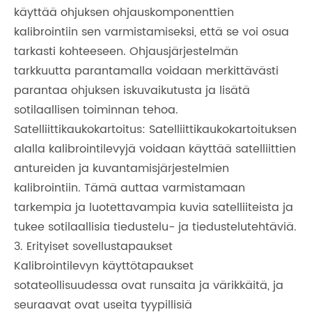
käyttää ohjuksen ohjauskomponenttien
kalibrointiin sen varmistamiseksi, että se voi osua
tarkasti kohteeseen. Ohjausjärjestelmän
tarkkuutta parantamalla voidaan merkittävästi
parantaa ohjuksen iskuvaikutusta ja lisätä
sotilaallisen toiminnan tehoa.
Satelliittikaukokartoitus: Satelliittikaukokartoituksen
alalla kalibrointilevyjä voidaan käyttää satelliittien
antureiden ja kuvantamisjärjestelmien
kalibrointiin. Tämä auttaa varmistamaan
tarkempia ja luotettavampia kuvia satelliiteista ja
tukee sotilaallisia tiedustelu- ja tiedustelutehtäviä.
3. Erityiset sovellustapaukset
Kalibrointilevyn käyttötapaukset
sotateollisuudessa ovat runsaita ja värikkäitä, ja
seuraavat ovat useita tyypillisiä