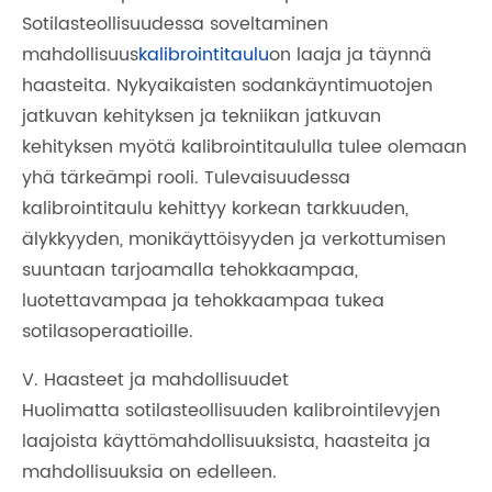
Sotilasteollisuudessa soveltaminen
mahdollisuus
kalibrointitaulu
on laaja ja täynnä
haasteita. Nykyaikaisten sodankäyntimuotojen
jatkuvan kehityksen ja tekniikan jatkuvan
kehityksen myötä kalibrointitaululla tulee olemaan
yhä tärkeämpi rooli. Tulevaisuudessa
kalibrointitaulu kehittyy korkean tarkkuuden,
älykkyyden, monikäyttöisyyden ja verkottumisen
suuntaan tarjoamalla tehokkaampaa,
luotettavampaa ja tehokkaampaa tukea
sotilasoperaatioille.
V. Haasteet ja mahdollisuudet
Huolimatta sotilasteollisuuden kalibrointilevyjen
laajoista käyttömahdollisuuksista, haasteita ja
mahdollisuuksia on edelleen.