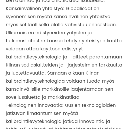
sen asemaa ja roolia sotilasteollisuudessa.
Kansainvälinen yhteistyö: Globalisaation
syvenemisen myötä kansainvälinen yhteistyö
myös sotilaallisella alalla vahvistuu entisestään.
Ulkomaisten edistyneiden yritysten ja
tutkimuslaitosten kanssa tehdyn yhteistyön kautta
voidaan ottaa käyttöön edistynyt
kalibrointilevyteknologia ja -laitteet parantamaan
Kiinan sotilaslaitteiden ja -järjestelmien tarkkuutta
ja luotettavuutta. Samaan aikaan Kiinan
kalibrointilevyteknologiaa voidaan tuoda myös
kansainvälisille markkinoille laajentamaan sen
sovellusaluetta ja markkinatilaa.
Teknologinen innovaatio: Uusien teknologioiden
jatkuvan ilmaantumisen myötä
kalibrointilevyteknologia jatkaa innovointia ja