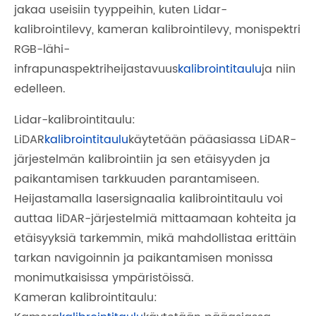
jakaa useisiin tyyppeihin, kuten Lidar-
kalibrointilevy, kameran kalibrointilevy, monispektri
RGB-lähi-
infrapunaspektriheijastavuus
kalibrointitaulu
ja niin
edelleen.
Lidar-kalibrointitaulu:
LiDAR
kalibrointitaulu
käytetään pääasiassa LiDAR-
järjestelmän kalibrointiin ja sen etäisyyden ja
paikantamisen tarkkuuden parantamiseen.
Heijastamalla lasersignaalia kalibrointitaulu voi
auttaa liDAR-järjestelmiä mittaamaan kohteita ja
etäisyyksiä tarkemmin, mikä mahdollistaa erittäin
tarkan navigoinnin ja paikantamisen monissa
monimutkaisissa ympäristöissä.
Kameran kalibrointitaulu: