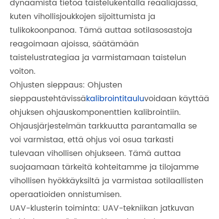
dynaamista tietoa taistelukentällä reaaliajassa,
kuten vihollisjoukkojen sijoittumista ja
tulikokoonpanoa. Tämä auttaa sotilasosastoja
reagoimaan ajoissa, säätämään
taistelustrategiaa ja varmistamaan taistelun
voiton.
Ohjusten sieppaus: Ohjusten
sieppaustehtävissä
kalibrointitaulu
voidaan käyttää
ohjuksen ohjauskomponenttien kalibrointiin.
Ohjausjärjestelmän tarkkuutta parantamalla se
voi varmistaa, että ohjus voi osua tarkasti
tulevaan vihollisen ohjukseen. Tämä auttaa
suojaamaan tärkeitä kohteitamme ja tilojamme
vihollisen hyökkäyksiltä ja varmistaa sotilaallisten
operaatioiden onnistumisen.
UAV-klusterin toiminta: UAV-tekniikan jatkuvan