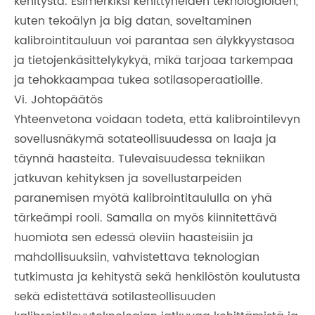
kehitystä. Esimerkiksi kehittyneiden teknologioiden,
kuten tekoälyn ja big datan, soveltaminen
kalibrointitauluun voi parantaa sen älykkyystasoa
ja tietojenkäsittelykykyä, mikä tarjoaa tarkempaa
ja tehokkaampaa tukea sotilasoperaatioille.
Vi. Johtopäätös
Yhteenvetona voidaan todeta, että kalibrointilevyn
sovellusnäkymä sotateollisuudessa on laaja ja
täynnä haasteita. Tulevaisuudessa tekniikan
jatkuvan kehityksen ja sovellustarpeiden
paranemisen myötä kalibrointitaululla on yhä
tärkeämpi rooli. Samalla on myös kiinnitettävä
huomiota sen edessä oleviin haasteisiin ja
mahdollisuuksiin, vahvistettava teknologian
tutkimusta ja kehitystä sekä henkilöstön koulutusta
sekä edistettävä sotilasteollisuuden