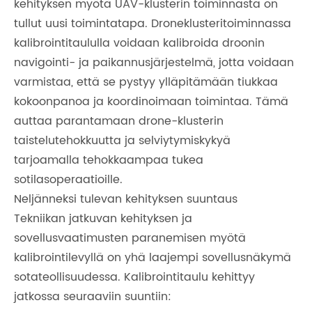
kehityksen myötä UAV-klusterin toiminnasta on
tullut uusi toimintatapa. Droneklusteritoiminnassa
kalibrointitaululla voidaan kalibroida droonin
navigointi- ja paikannusjärjestelmä, jotta voidaan
varmistaa, että se pystyy ylläpitämään tiukkaa
kokoonpanoa ja koordinoimaan toimintaa. Tämä
auttaa parantamaan drone-klusterin
taistelutehokkuutta ja selviytymiskykyä
tarjoamalla tehokkaampaa tukea
sotilasoperaatioille.
Neljänneksi tulevan kehityksen suuntaus
Tekniikan jatkuvan kehityksen ja
sovellusvaatimusten paranemisen myötä
kalibrointilevyllä on yhä laajempi sovellusnäkymä
sotateollisuudessa. Kalibrointitaulu kehittyy
jatkossa seuraaviin suuntiin: