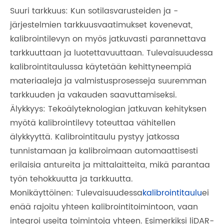
Suuri tarkkuus: Kun sotilasvarusteiden ja -
järjestelmien tarkkuusvaatimukset kovenevat,
kalibrointilevyn on myös jatkuvasti parannettava
tarkkuuttaan ja luotettavuuttaan. Tulevaisuudessa
kalibrointitaulussa käytetään kehittyneempiä
materiaaleja ja valmistusprosesseja suuremman
tarkkuuden ja vakauden saavuttamiseksi.
Älykkyys: Tekoälyteknologian jatkuvan kehityksen
myötä kalibrointilevy toteuttaa vähitellen
älykkyyttä. Kalibrointitaulu pystyy jatkossa
tunnistamaan ja kalibroimaan automaattisesti
erilaisia ​​antureita ja mittalaitteita, mikä parantaa
työn tehokkuutta ja tarkkuutta.
Monikäyttöinen: Tulevaisuudessa
kalibrointitaulu
ei
enää rajoitu yhteen kalibrointitoimintoon, vaan
integroi useita toimintoja yhteen. Esimerkiksi liDAR-