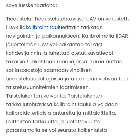
sovellusskenaarioita:
Tiedustelu: Tiedustelutehtävissä UAV on varustettu
liDAR:lla
kalibrointitaulu
erittäin tarkkaan
navigointiin ja paikannukseen. Kalibroimalla liDAR-
järjestelmän UAV voi paikantaa tarkasti
kohdesijainnin ja lähettää otetut kuvatiedot
takaisin tukikohtaan reaaliajassa. Tämä auttaa
sotilasosastoja saamaan vihollisen
tiedustelutiedot ajoissa ja antamaan vahvan tuen
taistelusuunnitelmien laatimiseen.
Taistelukentän valvonta: Taistelukentän
tarkkailutehtävissä kalibrointitaululla voidaan
kalibroida erilaisia ​​antureita ja mittalaitteita.
Laitteiston tarkkuutta ja luotettavuutta
parantamalla se voi seurata kaikenlaista