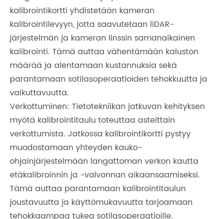
kalibrointikortti yhdistetään kameran
kalibrointilevyyn, jotta saavutetaan liDAR-
järjestelmän ja kameran linssin samanaikainen
kalibrointi. Tämä auttaa vähentämään kaluston
määrää ja alentamaan kustannuksia sekä
parantamaan sotilasoperaatioiden tehokkuutta ja
vaikuttavuutta.
Verkottuminen: Tietotekniikan jatkuvan kehityksen
myötä kalibrointitaulu toteuttaa asteittain
verkottumista. Jatkossa kalibrointikortti pystyy
muodostamaan yhteyden kauko-
ohjainjärjestelmään langattoman verkon kautta
etäkalibroinnin ja -valvonnan aikaansaamiseksi.
Tämä auttaa parantamaan kalibrointitaulun
joustavuutta ja käyttömukavuutta tarjoamaan
tehokkaampaa tukea sotilasoperaatioille.