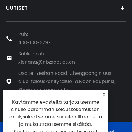
UUTISET
Puh:

400-100-2797
Sähköposti:

xienana@nbzxoptics.cn
Osoite: Yeshan Road, Chengdongin uusi
alue, talouskehitysalue, Yuyaon kaupunki,

Zhejiangin maakunta
X
Käytämme evästeitä tarjotaksemme
sinulle paremman selauskokemuksen,
analysoidaksemme sivuston liikennettä
ja mukauttaaksemme sisältöä.
Käyttämällä tätä sivustoa hyväksyt