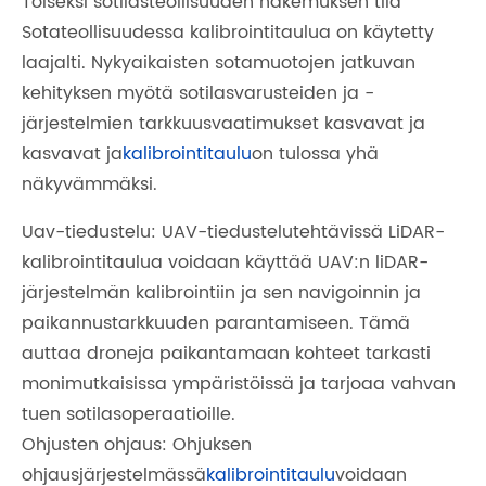
Toiseksi sotilasteollisuuden hakemuksen tila
Sotateollisuudessa kalibrointitaulua on käytetty
laajalti. Nykyaikaisten sotamuotojen jatkuvan
kehityksen myötä sotilasvarusteiden ja -
järjestelmien tarkkuusvaatimukset kasvavat ja
kasvavat ja
kalibrointitaulu
on tulossa yhä
näkyvämmäksi.
Uav-tiedustelu: UAV-tiedustelutehtävissä LiDAR-
kalibrointitaulua voidaan käyttää UAV:n liDAR-
järjestelmän kalibrointiin ja sen navigoinnin ja
paikannustarkkuuden parantamiseen. Tämä
auttaa droneja paikantamaan kohteet tarkasti
monimutkaisissa ympäristöissä ja tarjoaa vahvan
tuen sotilasoperaatioille.
Ohjusten ohjaus: Ohjuksen
ohjausjärjestelmässä
kalibrointitaulu
voidaan