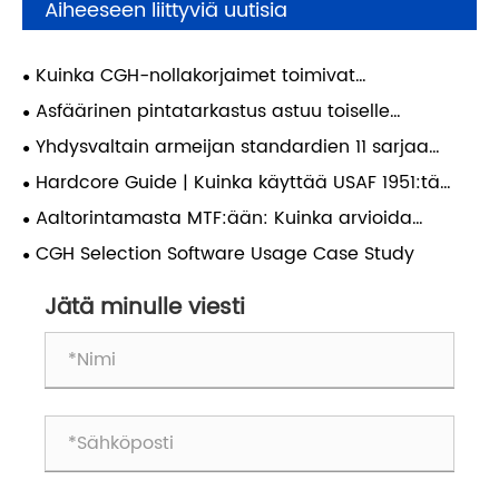
Aiheeseen liittyviä uutisia
Kuinka CGH-nollakorjaimet toimivat
diffraktiivisina nollalinsseinä (DNL)
Asfäärinen pintatarkastus astuu toiselle
mahdollistaakseen korkean tarkkuuden
aikakaudelle: Miten tehokkuus määrittää
Yhdysvaltain armeijan standardien 11 sarjaa
asfääritestauksen?
laadullisen muutoksen elinehto tulevassa
(3500 riviparia) ultrakorkean resoluution
Hardcore Guide | Kuinka käyttää USAF 1951:tä
optisessa valmistuksessa?
testikohteita: keskeinen varmistusstandardi
oikein optisen järjestelmän resoluution
Aaltorintamasta MTF:ään: Kuinka arvioida
huippuluokan objektiivien todelliselle resoluutiolle.
kalibrointiin?
optinen järjestelmä täysin?
CGH Selection Software Usage Case Study
Jätä minulle viesti