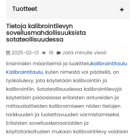
Tuotteet
Tietoja kalibrointilevyn
sovellusmahdollisuuksista
sotateollisuudessa
2025-02-13
16
Jätä minulle viesti
Ensinnäkin määritelmä ja luokittelu
kalibrointitaulu
Kalibrointitaulu
, kuten nimestä voi päätellä, on
työkalulevy, jota käytetään kalibrointiin ja
kalibrointiin. Sotateollisuudessa kalibrointilevyjä
käytetään pääasiassa erilaisten antureiden ja
mittauslaitteiden kalibroimiseen niiden tietojen
tarkkuuden ja luotettavuuden varmistamiseksi.
Erilaisten sovellusskenaarioiden ja
käyttötarkoitusten mukaan kalibrointilevy voidaan