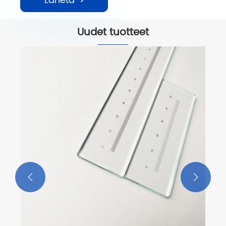
Lähetä
Uudet tuotteet

