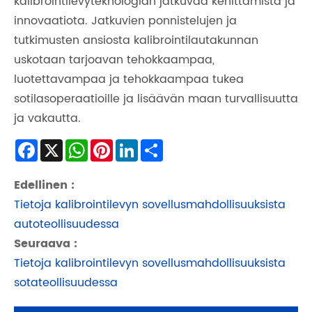
kalibrointilevyteknologian jatkuvaa kehittämistä ja
innovaatiota. Jatkuvien ponnistelujen ja
tutkimusten ansiosta kalibrointilautakunnan
uskotaan tarjoavan tehokkaampaa,
luotettavampaa ja tehokkaampaa tukea
sotilasoperaatioille ja lisäävän maan turvallisuutta
ja vakautta.
Facebook
X
WhatsApp
Pinterest
LinkedIn
Share
Edellinen :
Tietoja kalibrointilevyn sovellusmahdollisuuksista
autoteollisuudessa
Seuraava :
Tietoja kalibrointilevyn sovellusmahdollisuuksista
sotateollisuudessa