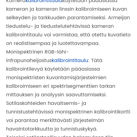
Kamera
kalibrointitaulu
käytetään pääasiassa
kameran ja kameran linssin kalibroimiseen kuvan
selkeyden ja tarkkuuden parantamiseksi. Armeijan
tiedustelu- ja tiedustelutehtävissä kameran
kalibrointitaulu voi varmistaa, että otettu kuvatieto
on realistisempaa ja luotettavampaa.
Monispektrinen RGB-lähi-
infrapunaheijastus
kalibrointitaulu
: Tätä
kalibrointilevyä käytetään pääasiassa
monispektristen kuvantamisjärjestelmien
kalibroimiseen eri spektrisegmenttien tarkan
mittauksen ja analyysin saavuttamiseksi.
Sotilaskohteiden havaitsemis- ja
tunnistustehtävissä monispektrinen kalibrointikortti
voi parantaa merkittävästi järjestelmän
havaintotarkkuutta ja tunnistuskykyä.