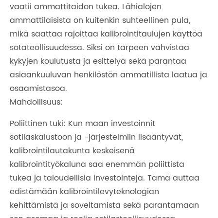
vaatii ammattitaidon tukea. Lähialojen
ammattilaisista on kuitenkin suhteellinen pula,
mikä saattaa rajoittaa kalibrointitaulujen käyttöä
sotateollisuudessa. Siksi on tarpeen vahvistaa
kykyjen koulutusta ja esittelyä sekä parantaa
asiaankuuluvan henkilöstön ammatillista laatua ja
osaamistasoa.
Mahdollisuus:
Poliittinen tuki: Kun maan investoinnit
sotilaskalustoon ja -järjestelmiin lisääntyvät,
kalibrointilautakunta keskeisenä
kalibrointityökaluna saa enemmän poliittista
tukea ja taloudellisia investointeja. Tämä auttaa
edistämään kalibrointilevyteknologian
kehittämistä ja soveltamista sekä parantamaan